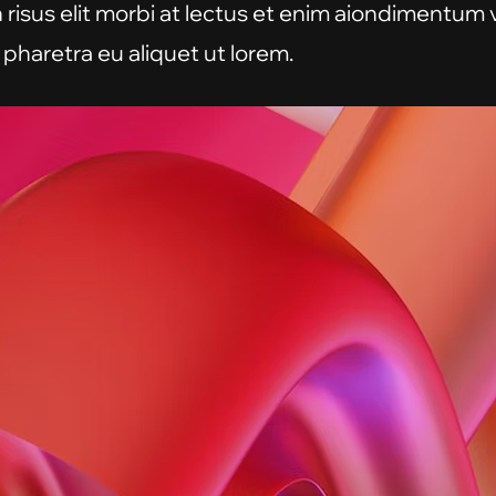
n risus elit morbi at lectus et enim aiondimentum
 pharetra eu aliquet ut lorem.