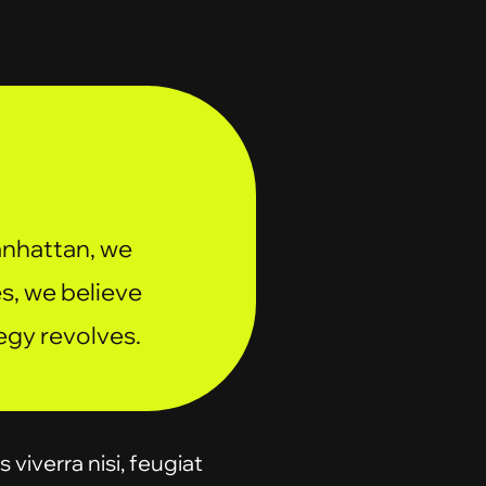
anhattan, we
es, we believe
egy revolves.
 viverra nisi, feugiat