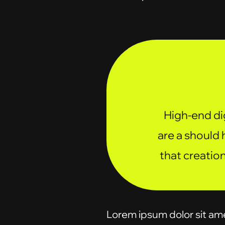
High-end di
are a should 
that creatio
Lorem ipsum dolor sit amet,