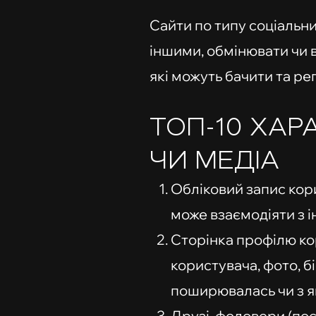
Сайти по типу соціальн
іншими, обмінювати чи 
які можуть бачити та ре
ТОП-10 ХА
ЧИ МЕДІА
Обліковий запис кори
може взаємодіяти з 
Сторінка профілю кор
користувача, фото, б
поширювалась чи з як
Друзі, фоловери (пос