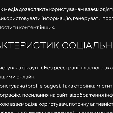
их медіа дозволяють користувачам взаємодіяти
використовувати інформацію, генерувати посл
постити контент інших.
РАКТЕРИСТИК СОЦІАЛЬ
стувача (акаунт). Без реєстрації власного а
іншими онлайн.
истувача (profile pages). Така сторінка місти
іографію, посилання на сайт, відображення інф
ою взаємодіяв користувач, поточну активність
лідовники), групи, хештеги та інше: люди вик