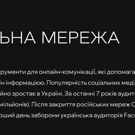
ЛЬНА МЕРЕЖА
струменти для онлайн-комунікації, які допома
ін інформацією. Популярність соціальних меді
ійно зростає в Україні. За останні 7 років ауд
.4 мільйонів). Після закриття російських мереж O
ерший день заборони українська аудиторія Fa