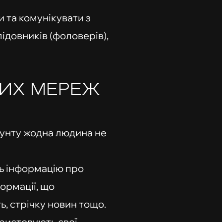
 та комунікувати з
ідовників (фоловерів),
НИХ МЕРЕЖ
каунту жодна людина не
ть інформацію про
ормації, що
, стрічку новин тощо.
ористовують свої