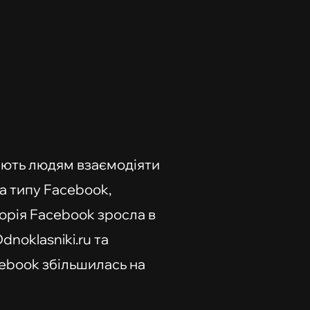
гають людям взаємодіяти
а типу Facebook,
иторія Facebook зросла в
dnoklasniki.ru та
cebook збільшилась на