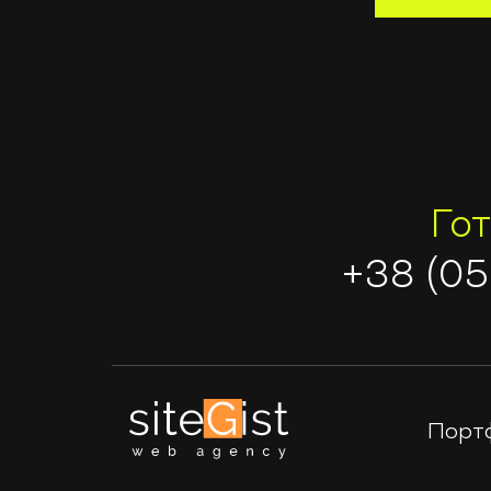
Го
+38 (05
Порт