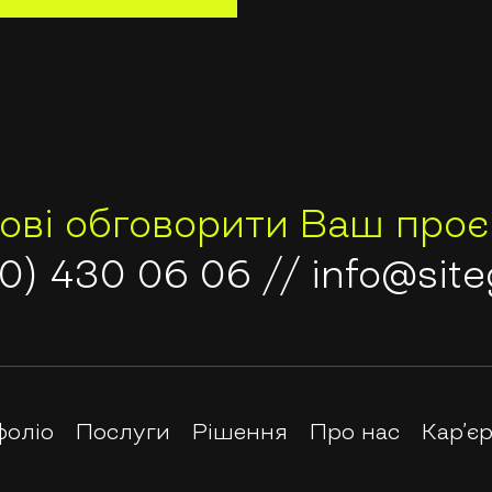
ЗАКРИТИ
тові обговорити Ваш проє
0) 430 06 06
//
info@site
фоліо
Послуги
Рішення
Про нас
Кар’є