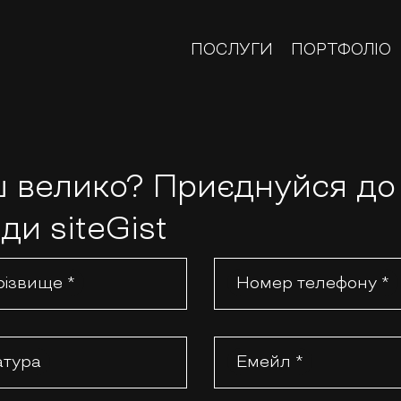
ПОСЛУГИ
ПОРТФОЛІО
 велико? Приєднуйся до
ди siteGist
прізвище *
Номер телефону *
тура
Емейл *