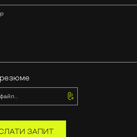
ар
 резюме
 файл…