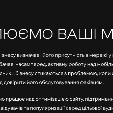
ЛЮЄМО ВАШІ МР
знесу визначає і його присутність в мережі у 
ачає, насамперед, активну роботу над мобіль
сники бізнесу стикаються з проблемою, коли 
ід довірити його обслуговування фахівцям.
но працює над оптимізацією сайту, підтриманн
двідувачів та популяризації серед цільової аудит