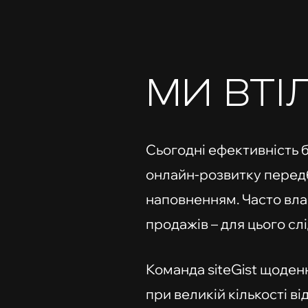
МИ ВТІ
Сьогодні ефективність бі
онлайн-розвитку передб
наповненням. Часто вла
продажів – для цього сл
Команда siteGist щоден
при великій кількості ві