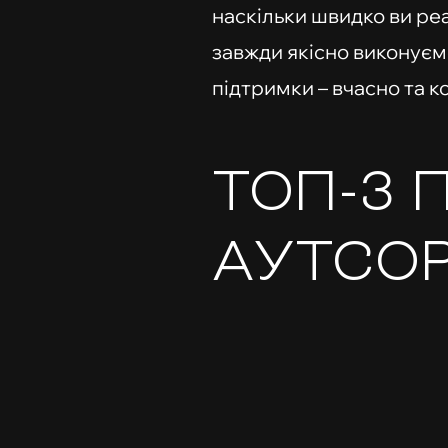
наскільки швидко ви реа
завжди якісно виконуємо
підтримки – вчасно та 
ТОП-3 
АУТСОР