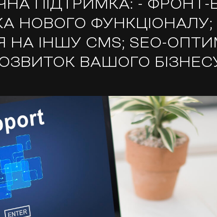
ЧНА ПІДТРИМКА: - ФРОНТ-Е
КА НОВОГО ФУНКЦІОНАЛУ;
 НА ІНШУ CMS; SEO-ОПТИМ
ОЗВИТОК ВАШОГО БІЗНЕС